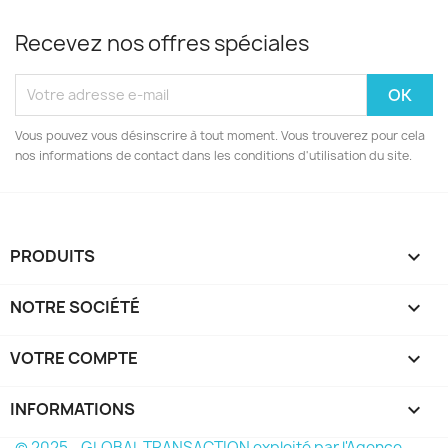
Recevez nos offres spéciales
Vous pouvez vous désinscrire à tout moment. Vous trouverez pour cela
nos informations de contact dans les conditions d'utilisation du site.
PRODUITS

NOTRE SOCIÉTÉ

VOTRE COMPTE

INFORMATIONS
keyboard_arrow_down
© 2025 - GLOBAL TRANSACTION exploité par l'Agence