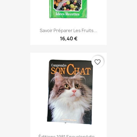
Savoir Préparer Les Fruits...
16,40 €
favorite_border
Éditions 1981 Encyclopédie...