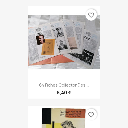
favorite_border
64 Fiches Collector Des...
5,40 €
favorite_border