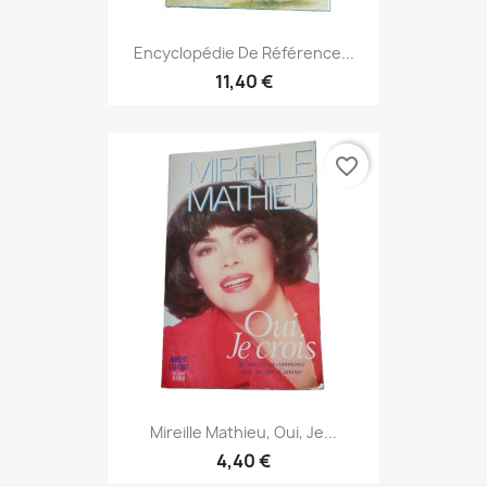
Encyclopédie De Référence...
11,40 €
favorite_border
Mireille Mathieu, Oui, Je...
4,40 €