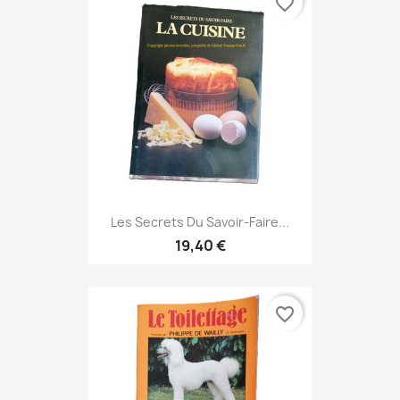
favorite_border
Les Secrets Du Savoir‑Faire...
19,40 €
favorite_border