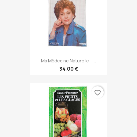
Ma Médecine Naturelle –...
34,00 €
favorite_border