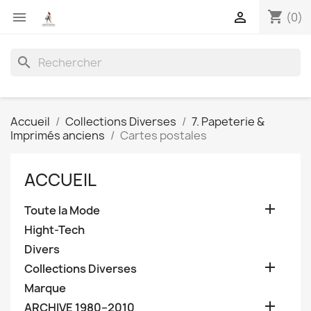
shopping_cart


(0)
search
Accueil
Collections Diverses
7. Papeterie &
Imprimés anciens
Cartes postales
ACCUEIL

Toute la Mode
Hight-Tech
Divers

Collections Diverses
Marque

ARCHIVE 1980–2010