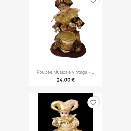
favorite_border
Poupée Musicale Vintage –...
24,00 €
favorite_border