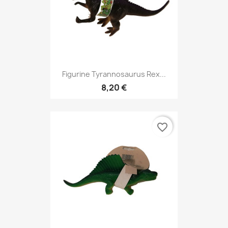
Figurine Tyrannosaurus Rex...
8,20 €
favorite_border