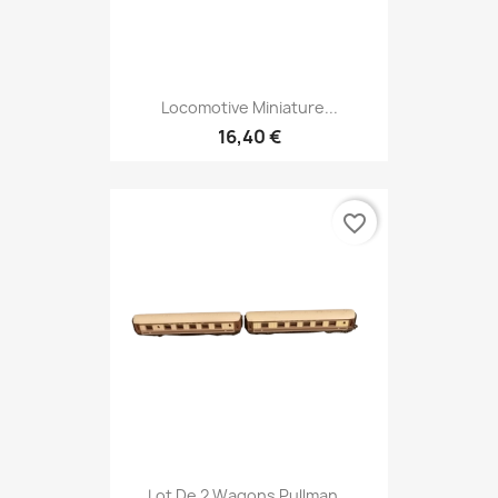
Locomotive Miniature...
16,40 €
favorite_border
Lot De 2 Wagons Pullman...