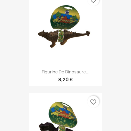
favorite_border
Figurine De Dinosaure...
8,20 €
favorite_border