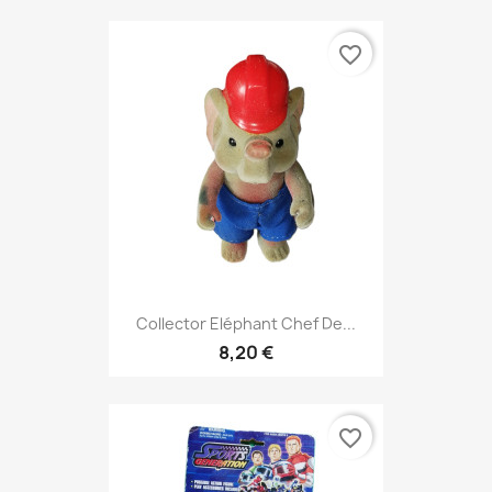
favorite_border
Collector Eléphant Chef De...
8,20 €
favorite_border