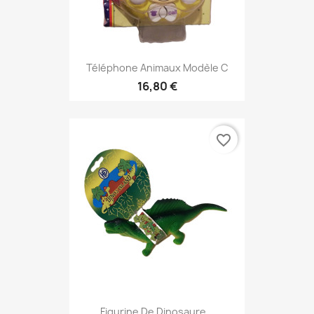
Téléphone Animaux Modèle C
16,80 €
favorite_border
Figurine De Dinosaure...