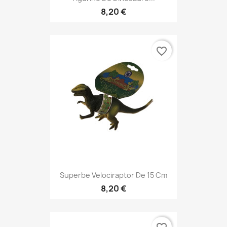
8,20 €
favorite_border
Superbe Velociraptor De 15 Cm
8,20 €