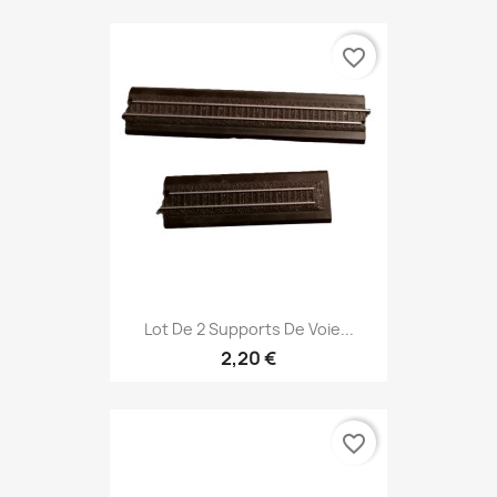
favorite_border
Lot De 2 Supports De Voie...
2,20 €
favorite_border