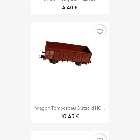
4,40 €
favorite_border
Wagon Tombereau Gützold HO...
10,40 €