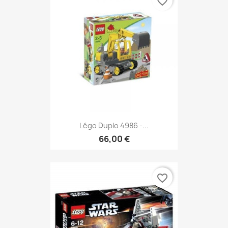
favorite_border
Légo Duplo 4986 -...
66,00 €
favorite_border