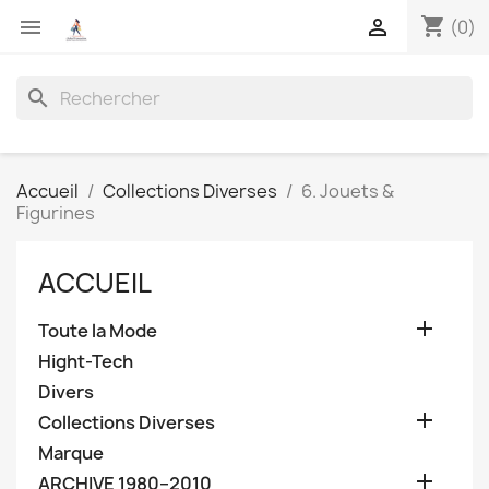
shopping_cart


(0)
search
Accueil
Collections Diverses
6. Jouets &
Figurines
ACCUEIL

Toute la Mode
Hight-Tech
Divers

Collections Diverses
Marque

ARCHIVE 1980–2010