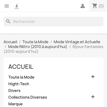
shopping_cart


(0)
search
Accueil
Toute la Mode
Mode Vintage et Actuelle
Mode Rétro (2010 à aujourd’hui)
Bijoux Fantaisies
(2010-aujourd'hui)
ACCUEIL

Toute la Mode
Hight-Tech
Divers

Collections Diverses
Marque