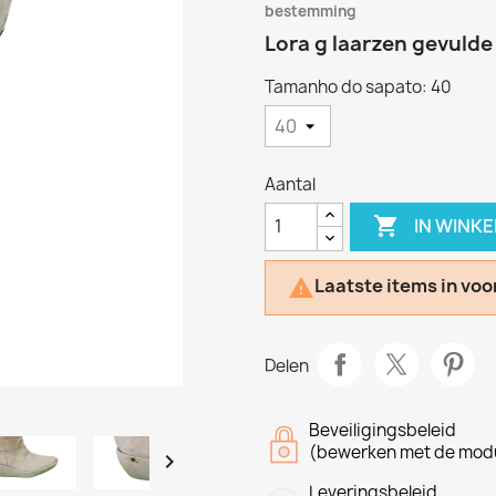
bestemming
Lora g laarzen gevulde
Tamanho do sapato: 40
Aantal

IN WINK
Laatste items in voo

Delen
Beveiligingsbeleid
(bewerken met de modu

Leveringsbeleid