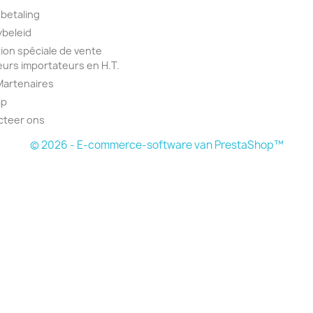
 betaling
ybeleid
ion spéciale de vente
urs importateurs en H.T.
Martenaires
ap
cteer ons
© 2026 - E-commerce-software van PrestaShop™