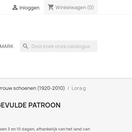
shopping_cart

Winkelwagen
(0)
Inloggen
search
MARK
vrouw schoenen (1920-2010)
Lora g
GEVULDE PATROON
sen 3 en 10 dagen, afhankelijk van het land van