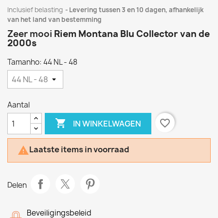
Inclusief belasting
Levering tussen 3 en 10 dagen, afhankelijk
van het land van bestemming
Zeer mooi
Riem Montana Blu Collector van de
2000s
Tamanho: 44 NL - 48
Aantal

favorite_border
IN WINKELWAGEN
Laatste items in voorraad

Delen
Beveiligingsbeleid