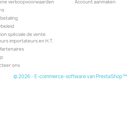
ene verkoopvoorwaarden
Account aanmaken
ns
 betaling
ybeleid
ion spéciale de vente
urs importateurs en H.T.
Martenaires
ap
cteer ons
© 2026 - E-commerce-software van PrestaShop™