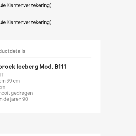
le Klantenverzekering)
le Klantenverzekering)
ductdetails
broek Iceberg Mod. B111
IT
iem 39 cm
 cm
 nooit gedragen
an de jaren 90