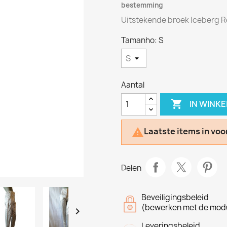
bestemming
Uitstekende broek Iceberg R
Tamanho: S
Aantal

IN WINK
Laatste items in voo

Delen
Beveiligingsbeleid
(bewerken met de modu

Leveringsbeleid