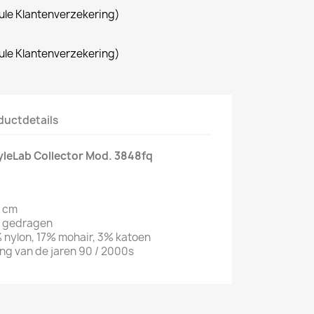
le Klantenverzekering)
le Klantenverzekering)
ductdetails
tyleLab Collector Mod. 3848fq
6 cm
it gedragen
 nylon, 17% mohair, 3% katoen
ling van de jaren 90 / 2000s