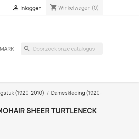
shopping_cart

Winkelwagen
(0)
Inloggen
search
MARK
ngstuk (1920-2010)
Dameskleding (1920-
 MOHAIR SHEER TURTLENECK