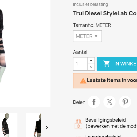
Inclusief belasting
Trui Diesel StyleLab C
Tamanho: METER
Aantal

IN WINK
Laatste items in voo

Delen
Beveiligingsbeleid
(bewerken met de modu
