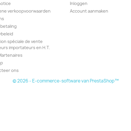
notice
Inloggen
ene verkoopvoorwaarden
Account aanmaken
ns
 betaling
ybeleid
ion spéciale de vente
urs importateurs en H.T.
Martenaires
ap
cteer ons
© 2026 - E-commerce-software van PrestaShop™