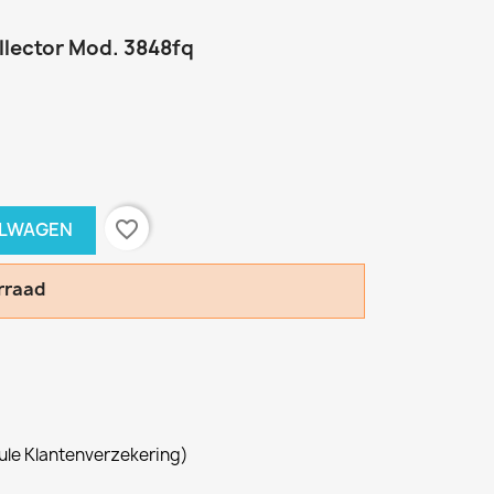
ollector Mod. 3848fq
favorite_border
ELWAGEN
rraad
le Klantenverzekering)