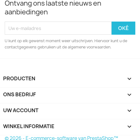
Ontvang ons laatste nieuws en
aanbiedingen
U kunt op elk gewenst moment weer uitschrijven. Hiervoor kunt u de
contactgegevens gebruiken uit de algemene voorwaarden.
PRODUCTEN

ONS BEDRIJF

UW ACCOUNT

WINKEL INFORMATIE
keyboard_arrow_down
© 2026 - E-commerce-software van PrestaShop™