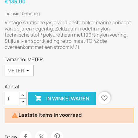
€ 135,00
Inclusief belasting
Vintage nautische jasje verdienste beker marina concept
van de jaren negentig. Zeldzaam model in nylon
technische stof / polyurethaan met 100% nylon voering.
Stijl zeil- en sportkleding retro, maat TG 42 die
overeenkomt met een stroom M / L.
Tamanho: METER
Aantal

favorite_border
IN WINKELWAGEN
Laatste items in voorraad

Delen