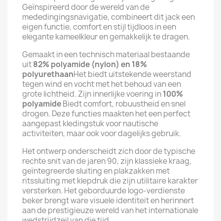
Geïnspireerd door de wereld van de
mededingingsnavigatie, combineert dit jack een
eigen functie, comfort en stijl tijdloos in een
elegante kameelkleur en gemakkelijk te dragen.
Gemaakt in een technisch materiaal bestaande
uit
82% polyamide (nylon) en 18%
polyurethaan
Het biedt uitstekende weerstand
tegen wind en vocht met het behoud van een
grote lichtheid. Zijn innerlijke voering in
100%
polyamide
Biedt comfort, robuustheid en snel
drogen. Deze functies maakten het een perfect
aangepast kledingstuk voor nautische
activiteiten, maar ook voor dagelijks gebruik.
Het ontwerp onderscheidt zich door de typische
rechte snit van de jaren 90, zijn klassieke kraag,
geïntegreerde sluiting en plakzakken met
ritssluiting met klepdruk die zijn utilitaire karakter
versterken. Het geborduurde logo-verdienste
beker brengt ware visuele identiteit en herinnert
aan de prestigieuze wereld van het internationale
wedstrijdzeil van die tijd.