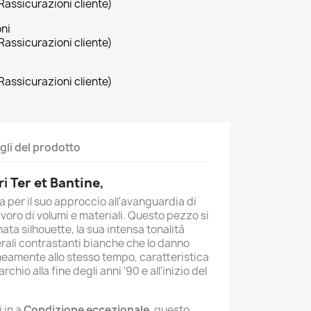
Rassicurazioni cliente)
oni
Rassicurazioni cliente)
Rassicurazioni cliente)
gli del prodotto
ri
Ter et Bantine
,
a per il suo approccio all'avanguardia di
avoro di volumi e materiali. Questo pezzo si
nata silhouette, la sua intensa tonalità
erali contrastanti bianche che lo danno
eamente allo stesso tempo, caratteristica
chio alla fine degli anni '90 e all'inizio del
i in a
Condizione eccezionale
, questo