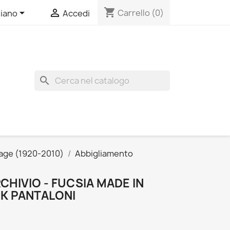
shopping_cart


Carrello
(0)
liano
Accedi
search
age (1920-2010)
Abbigliamento
CHIVIO - FUCSIA MADE IN
CK PANTALONI