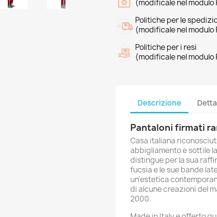
(modificale nel modulo 
Politiche per le spedizi
(modificale nel modulo 
Politiche per i resi
(modificale nel modulo 
Descrizione
Detta
Pantaloni firmati ra
Casa italiana riconosciut
abbigliamento e sottile l
distingue per la sua raffi
fucsia e le sue bande lat
un'estetica contemporan
di alcune creazioni del mar
2000.
Made in Italy e offerto qu