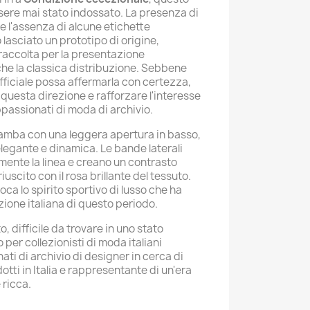
ere mai stato indossato. La presenza di
a e l'assenza di alcune etichette
lasciato un prototipo di origine,
raccolta per la presentazione
che la classica distribuzione. Sebbene
fficiale possa affermarla con certezza,
 questa direzione e rafforzare l'interesse
ppassionati di moda di archivio.
a gamba con una leggera apertura in basso,
legante e dinamica. Le bande laterali
mente la linea e creano un contrasto
uscito con il rosa brillante del tessuto.
a lo spirito sportivo di lusso che ha
ione italiana di questo periodo.
, difficile da trovare in uno stato
per collezionisti di moda italiani
ti di archivio di designer in cerca di
otti in Italia e rappresentante di un'era
 ricca.