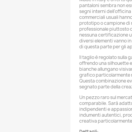
pantaloni sembra non ess
segni interni dell'officin
commerciali usuali hanno 
prototipo o campione di 
professionale piuttosto 
nessuna certificazione u
diversi elementi vanno in
di questa parte per gli a
Il taglio è regolato sull
offrendo una silhouette e
bianche allungano visiva
grafico particolarmente ri
Questa combinazione evoc
segnato parte della creaz
Un pezzo raro sul mercato
comparabile. Sarà adatto 
indipendenti e appassiona
indumenti autentici, prod
creativa particolarmente
Dettagli: