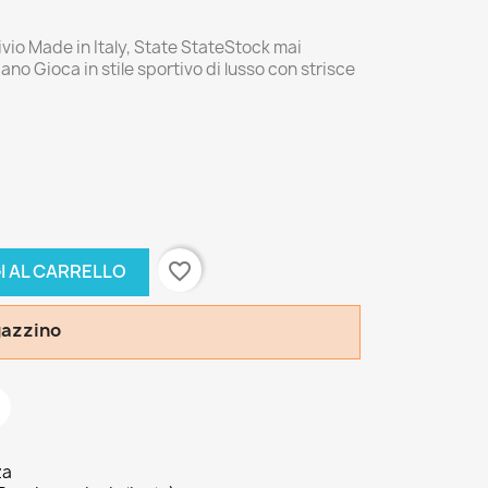
ivio Made in Italy, State StateStock mai
ano Gioca in stile sportivo di lusso con strisce
favorite_border
I AL CARRELLO
agazzino
za