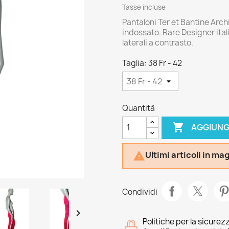
Tasse incluse
Pantaloni Ter et Bantine Arch
indossato. Rare Designer itali
laterali a contrasto.
Taglia: 38 Fr - 42
Quantità

AGGIUNG
Ultimi articoli in m

Condividi

Politiche per la sicurez