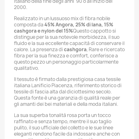
italiano della fine degli anni '90 o all'inizio del
2000.
Realizzato in un lussuoso mix di fibra nobile
composta da
45% Angora, 25% di lana, 15%
cashgora e nylon del 15%
Questo cappotto si
distingue per la sua notevole morbidezza, il suo
fluido e la sua eccellente capacità di conservare il
calore. La presenza di
cashgora
, Rare e ricercato
fibra per la sua finezza e comfort, conferisce a
questo pezzo un personaggio particolarmente
qualitativo.
Il tessuto è firmato dalla prestigiosa casa tessile
italiana
Lanificio Piacenza
, riferimento storico di
tessile di fascia alta dal diciottesimo secolo.
Questa fonte è una garanzia di qualità reale per
gli amanti dei bei materiali e della moda italiani.
La sua superba tonalità rosa porta un tocco
raffinato e senza tempo, mentre il suo taglio
pulito, il suo ufficiale del colletto e le sue linee
eleganti rendono facile da indossare anche con