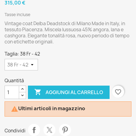
315,00 €
Tasse incluse
Vintage coat Delba Deadstock di Milano Made in Italy, in
tessuto Piacenza. Miscela lussuosa 45% angora, lana e
cashgora. Elegante tonalità rosa, nuovo periodo di tempo
con etichette originali.
Taglia: 38 Fr - 42
Quantità

favorite_border
AGGIUNGI AL CARRELLO
Ultimi articoli in magazzino

Condividi