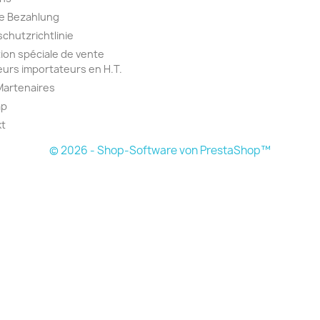
e Bezahlung
chutzrichtlinie
ion spéciale de vente
urs importateurs en H.T.
Martenaires
ap
kt
© 2026 - Shop-Software von PrestaShop™