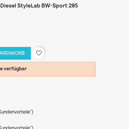
 Diesel StyleLab BW-Sport 285
favorite_border
WARENKORB
le verfügbar
Kundenvorteile")
Kundenvorteile")