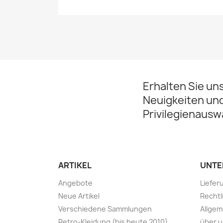
Erhalten Sie un
Neuigkeiten un
Privilegienausw
ARTIKEL
UNTE
Angebote
Liefe
Neue Artikel
Rechtl
Verschiedene Sammlungen
Allge
Retro-Kleidung (bis heute 2010)
über 