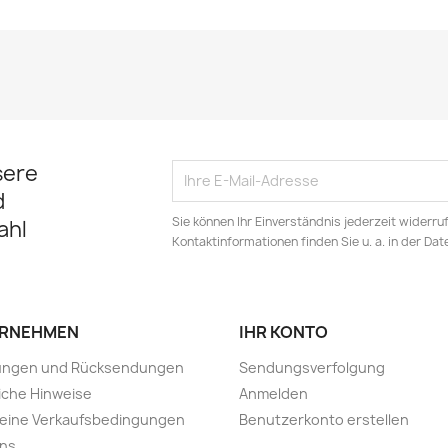
sere
d
Sie können Ihr Einverständnis jederzeit widerru
ahl
Kontaktinformationen finden Sie u. a. in der Da
RNEHMEN
IHR KONTO
rungen und Rücksendungen
Sendungsverfolgung
iche Hinweise
Anmelden
meine Verkaufsbedingungen
Benutzerkonto erstellen
uns