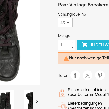
Paar Vintage Sneakers
Schuhgröße: 43
Menge

IN DEN 
Nur noch wenige Tei

Teilen
Sicherheitsrichtlinien
(bearbeiten im Modul "

Lieferbedingungen
(bearbeiten im Modul "