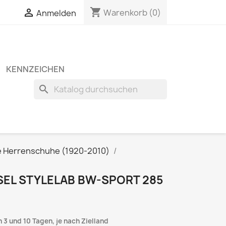
shopping_cart


Warenkorb
(0)
Anmelden
KENNZEICHEN
search
e Herrenschuhe (1920-2010)
EL STYLELAB BW-SPORT 285
 3 und 10 Tagen, je nach Zielland