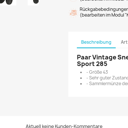
Rückgabebedingunge
(bearbeiten im Modul "
Beschreibung
Art
Paar Vintage Sn
Sport 285
- Größe 43
- Sehr guter Zustan
- Sammlermünze der
Aktuell keine Kunden-Kommentare