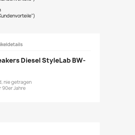
n
Kundenvorteile")
ikeldetails
eakers Diesel StyleLab BW-
d, nie getragen
 90er Jahre