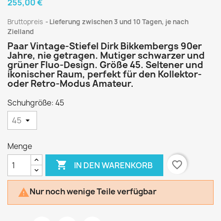
255,00 €
Bruttopreis
Lieferung zwischen 3 und 10 Tagen, je nach
Zielland
Paar Vintage-Stiefel Dirk Bikkembergs 90er
Jahre, nie getragen. Mutiger schwarzer und
grüner Fluo-Design. Größe 45. Seltener und
ikonischer Raum, perfekt für den Kollektor-
oder Retro-Modus Amateur.
Schuhgröße: 45
Menge

favorite_border
IN DEN WARENKORB
Nur noch wenige Teile verfügbar
