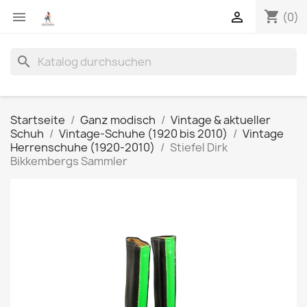
shopping_cart


(0)
search
Startseite
Ganz modisch
Vintage & aktueller
Schuh
Vintage-Schuhe (1920 bis 2010)
Vintage
Herrenschuhe (1920-2010)
Stiefel Dirk
Bikkembergs Sammler