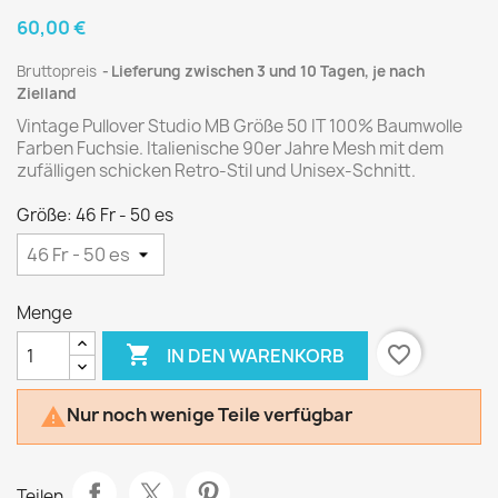
60,00 €
Bruttopreis
Lieferung zwischen 3 und 10 Tagen, je nach
Zielland
Vintage Pullover Studio MB Größe 50 IT 100% Baumwolle
Farben Fuchsie. Italienische 90er Jahre Mesh mit dem
zufälligen schicken Retro-Stil und Unisex-Schnitt.
Größe: 46 Fr - 50 es
Menge

favorite_border
IN DEN WARENKORB
Nur noch wenige Teile verfügbar

Teilen