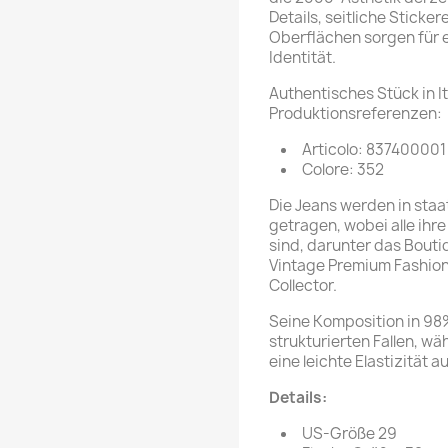
Details, seitliche Sticke
Oberflächen sorgen für 
Identität.
Authentisches Stück in It
Produktionsreferenzen:
Articolo: 837400001
Colore: 352
Die Jeans werden in sta
getragen, wobei alle ihr
sind, darunter das Boutiq
Vintage Premium Fashion
Collector.
Seine Komposition in 98
strukturierten Fallen, 
eine leichte Elastizität a
Details:
US-Größe 29