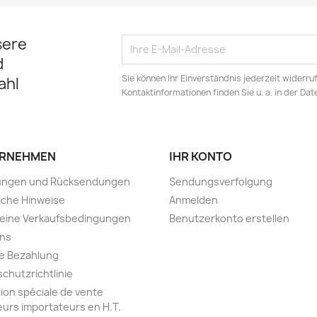
sere
d
Sie können Ihr Einverständnis jederzeit widerru
ahl
Kontaktinformationen finden Sie u. a. in der Da
RNEHMEN
IHR KONTO
rungen und Rücksendungen
Sendungsverfolgung
iche Hinweise
Anmelden
meine Verkaufsbedingungen
Benutzerkonto erstellen
uns
e Bezahlung
chutzrichtlinie
ion spéciale de vente
urs importateurs en H.T.