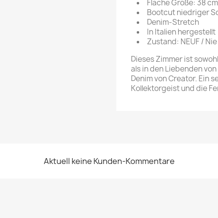
Flache Größe: 38 cm
Bootcut niedriger S
Denim-Stretch
In Italien hergestellt
Zustand: NEUF / Nie
Dieses Zimmer ist sowohl
als in den Liebenden von
Denim von Creator. Ein s
Kollektorgeist und die F
Aktuell keine Kunden-Kommentare