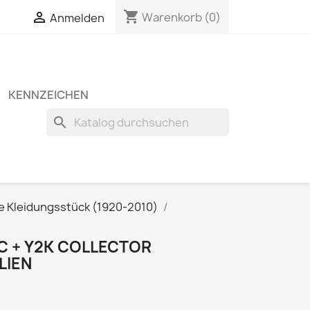
shopping_cart


Warenkorb
(0)
Anmelden
KENNZEICHEN
search
e Kleidungsstück (1920-2010)
C + Y2K COLLECTOR
LIEN