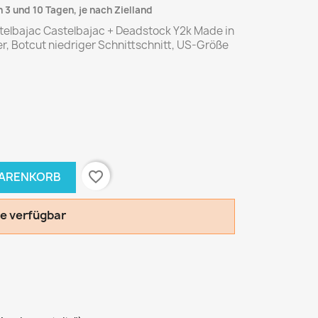
 3 und 10 Tagen, je nach Zielland
telbajac Castelbajac + Deadstock Y2k Made in
ber, Botcut niedriger Schnittschnitt, US-Größe
favorite_border
WARENKORB
le verfügbar