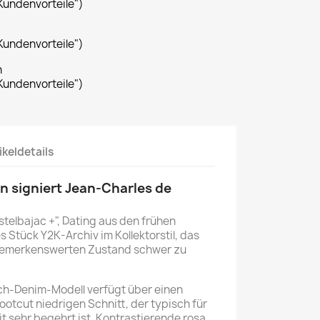
Kundenvorteile")
Kundenvorteile")
n
Kundenvorteile")
ikeldetails
n signiert
Jean-Charles de
telbajac +", Dating aus den frühen
 Stück Y2K-Archiv im Kollektorstil, das
 bemerkenswerten Zustand schwer zu
tch-Denim-Modell verfügt über einen
ootcut niedrigen Schnitt, der typisch für
t sehr begehrt ist. Kontrastierende rosa