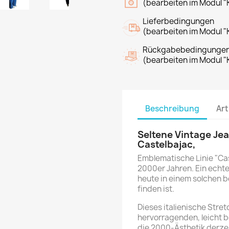
(bearbeiten im Modul "
Lieferbedingungen
(bearbeiten im Modul "
Rückgabebedingunge
(bearbeiten im Modul "
Beschreibung
Art
Seltene Vintage Jea
Castelbajac
,
Emblematische Linie "Cas
2000er Jahren. Ein echtes
heute in einem solchen
finden ist.
Dieses italienische Stre
hervorragenden, leicht b
die 2000-Ästhetik derzei