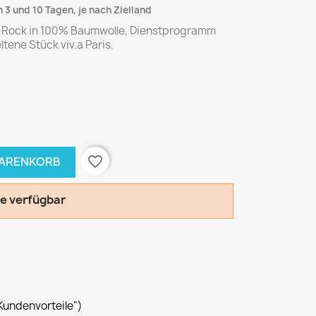
 3 und 10 Tagen, je nach Zielland
 Rock in 100% Baumwolle, Dienstprogramm
ltene Stück viv.a Paris.
favorite_border
WARENKORB
le verfügbar
Kundenvorteile")