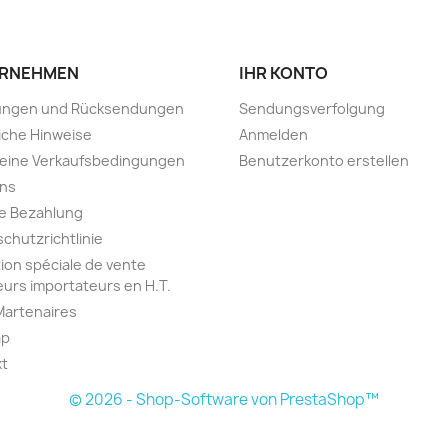
RNEHMEN
IHR KONTO
rungen und Rücksendungen
Sendungsverfolgung
iche Hinweise
Anmelden
meine Verkaufsbedingungen
Benutzerkonto erstellen
uns
e Bezahlung
chutzrichtlinie
ion spéciale de vente
urs importateurs en H.T.
Martenaires
ap
kt
© 2026 - Shop-Software von PrestaShop™