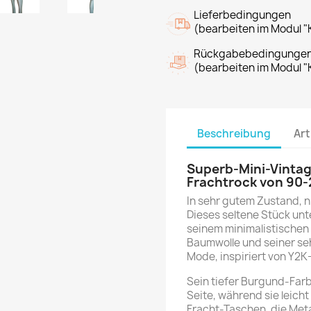
Lieferbedingungen
(bearbeiten im Modul "
Rückgabebedingunge
(bearbeiten im Modul "
Beschreibung
Art
Superb-Mini-Vintag
Frachtrock von 90-
In sehr gutem Zustand, n
Dieses seltene Stück unte
seinem minimalistischen 
Baumwolle und seiner sehr
Mode, inspiriert von Y2K-
Sein tiefer Burgund-Farb
Seite, während sie leicht
Fracht-Taschen, die Meta