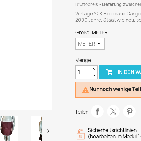
Bruttopreis
Lieferung zwischen
Vintage Y2K Bordeaux Cargo
2000 Jahre, Staat wie neu, se
Größe: METER
Menge

IN DEN 
Nur noch wenige Tei

Teilen
Sicherheitsrichtlinien

(bearbeiten im Modul "