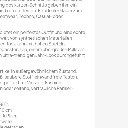
ng des kurzen Schnitts geben ihm ein
 und retrop-Tempo. Ein idealer Raum zum
treetwear, Techno, Casual- oder
ietet ein perfektes Outfit und eine echte
e weit von synthetischen Materialien
er Rock kann mit hohen Stiefeln,
passten Top, einem übergroßen Pullover
n ultra-trendigen Jahr-Look durchgeführt
rtikel in außergewöhnlichem Zustand:
iß, saubere Stoff, einwandfreie Tasten,
ert perfekt für Vintage-Fashion-
 oder seltene, vertrauliche Pariser-
8 Fr.
 40 cm
ark Plum.
wolle.
ie getragen.