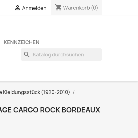
shopping_cart


Warenkorb
(0)
Anmelden
KENNZEICHEN
search
e Kleidungsstück (1920-2010)
TAGE CARGO ROCK BORDEAUX
E