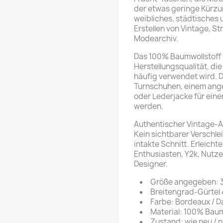
der etwas geringe Kürzu
weibliches, städtisches
Erstellen von Vintage, S
Modearchiv.
Das 100% Baumwollstoff b
Herstellungsqualität, di
häufig verwendet wird. D
Turnschuhen, einem ange
oder Lederjacke für eine
werden.
Authentischer Vintage-A
Kein sichtbarer Verschle
intakte Schnitt. Erleicht
Enthusiasten, Y2k, Nutzen
Designer.
Größe angegeben: 3
Breitengrad-Gürtel
Farbe: Bordeaux / D
Material: 100% Baum
Zustand: wie neu / n