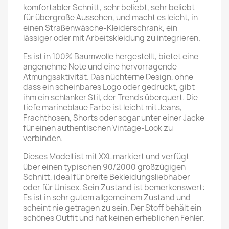
komfortabler Schnitt, sehr beliebt, sehr beliebt
für übergroße Aussehen, und macht es leicht, in
einen Straßenwäsche-Kleiderschrank, ein
lässiger oder mit Arbeitskleidung zu integrieren.
Es ist in 100% Baumwolle hergestellt, bietet eine
angenehme Note und eine hervorragende
Atmungsaktivität. Das nüchterne Design, ohne
dass ein scheinbares Logo oder gedruckt, gibt
ihm ein schlanker Stil, der Trends überquert. Die
tiefe marineblaue Farbe ist leicht mit Jeans,
Frachthosen, Shorts oder sogar unter einer Jacke
für einen authentischen Vintage-Look zu
verbinden.
Dieses Modell ist mit XXL markiert und verfügt
über einen typischen 90/2000 großzügigen
Schnitt, ideal für breite Bekleidungsliebhaber
oder für Unisex. Sein Zustand ist bemerkenswert:
Es ist in sehr gutem allgemeinem Zustand und
scheint nie getragen zu sein. Der Stoff behält ein
schönes Outfit und hat keinen erheblichen Fehler.