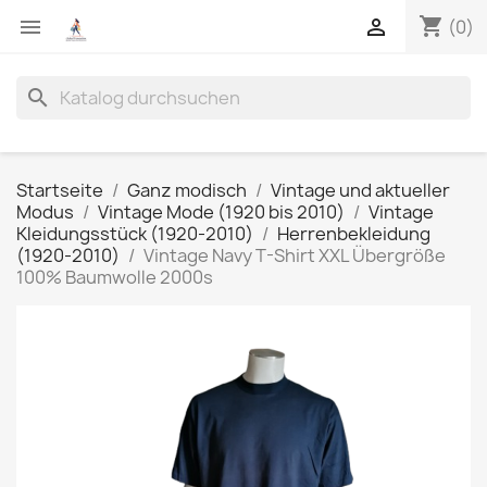
shopping_cart


(0)
search
Startseite
Ganz modisch
Vintage und aktueller
Modus
Vintage Mode (1920 bis 2010)
Vintage
Kleidungsstück (1920-2010)
Herrenbekleidung
(1920-2010)
Vintage Navy T-Shirt XXL Übergröße
100% Baumwolle 2000s