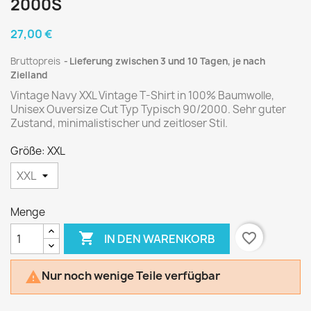
000S
27,00 €
Bruttopreis
Lieferung zwischen 3 und 10 Tagen, je nach
Zielland
Vintage Navy XXL Vintage T-Shirt in 100% Baumwolle,
Unisex Ouversize Cut Typ Typisch 90/2000. Sehr guter
Zustand, minimalistischer und zeitloser Stil.
Größe: XXL
Menge

favorite_border
IN DEN WARENKORB
Nur noch wenige Teile verfügbar
