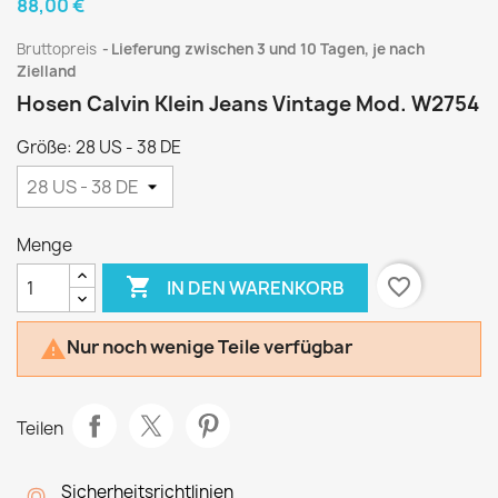
88,00 €
Bruttopreis
Lieferung zwischen 3 und 10 Tagen, je nach
Zielland
Hosen Calvin Klein Jeans Vintage Mod. W2754
Größe: 28 US - 38 DE
Menge

favorite_border
IN DEN WARENKORB
Nur noch wenige Teile verfügbar

Teilen
Sicherheitsrichtlinien