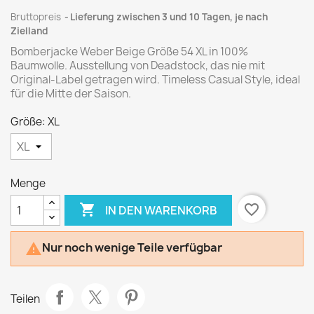
Bruttopreis
Lieferung zwischen 3 und 10 Tagen, je nach
Zielland
Bomberjacke Weber Beige Größe 54 XL in 100%
Baumwolle. Ausstellung von Deadstock, das nie mit
Original-Label getragen wird. Timeless Casual Style, ideal
für die Mitte der Saison.
Größe: XL
Menge

favorite_border
IN DEN WARENKORB
Nur noch wenige Teile verfügbar

Teilen