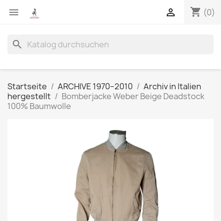
shopping_cart


(0)
search
Startseite
ARCHIVE 1970–2010
Archiv in Italien
hergestellt
Bomberjacke Weber Beige Deadstock
100% Baumwolle