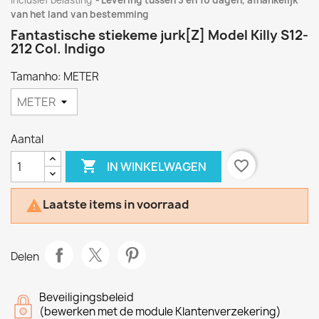
Inclusief belasting
Levering tussen 3 en 10 dagen, afhankelijk
van het land van bestemming
Fantastische stiekeme jurk[Z] Model Killy S12-
212 Col. Indigo
Tamanho: METER
Aantal

favorite_border
IN WINKELWAGEN
Laatste items in voorraad

Delen
Beveiligingsbeleid
(bewerken met de module Klantenverzekering)