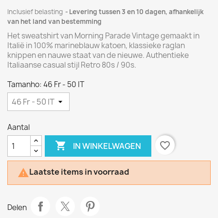
Inclusief belasting
Levering tussen 3 en 10 dagen, afhankelijk
van het land van bestemming
Het sweatshirt van Morning Parade Vintage gemaakt in
Italië in 100% marineblauw katoen, klassieke raglan
knippen en nauwe staat van de nieuwe. Authentieke
Italiaanse casual stijl Retro 80s / 90s.
Tamanho: 46 Fr - 50 IT
Aantal

favorite_border
IN WINKELWAGEN
Laatste items in voorraad

Delen