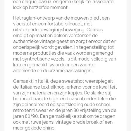
een chique, casual en gemakkelijk-to-associate
look op hetzelfde moment.
Het raglan-ontwerp van de mouwen biedt een
vloeistof en comfortabel silhouet, met
uitstekende bewegingsbeweging. Côtises
eindigt op maat en polsen versterken de
authentieke vintage geest en zorgt ervoor dat er
onberispelijk wordt gevallen. In tegenstelling tot
moderne producties die vaak worden gemengd
met synthetische vezels, is dit model volledig van
katoen gemaakt, waardoor een zachte,
ademende en duurzame aanraking is.
Gemaakt in Italië, deze sweatshot weerspiegelt
de Italiaanse textielknop, erkend voor de kwaliteit
van zijn materialen en zijn kopjes. De slanke stijl
herinnert aan de high-end casual onderdelen die
zijn geïnspireerd op sportkleding oude school,
retro tenniswear en de jaren 80 vrijstelling van de
jaren 80/90. Een gemakkelijke stuk om te dragen
ook met ruwe jeans, vintage brede broek of een
meer geklede chino.