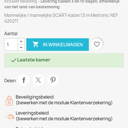
Inclusief belasting
Levering tussen 3 en 10 dagen, afhankelijk
van het land van bestemming
Mannelijke / mannelijke SCART-kabel 1,5 m Metronic REF
420211
Aantal

favorite_border
IN WINKELWAGEN
Laatste kamer

Delen
Beveiligingsbeleid
(bewerken met de module Klantenverzekering)
Leveringsbeleid
(bewerken met de module Klantenverzekering)