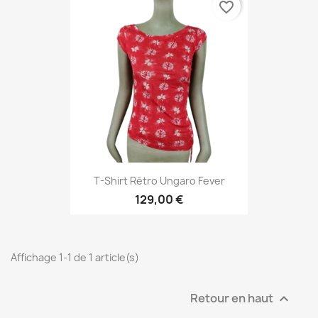
favorite_border
T-Shirt Rétro Ungaro Fever
129,00 €
Affichage 1-1 de 1 article(s)
Retour en haut
