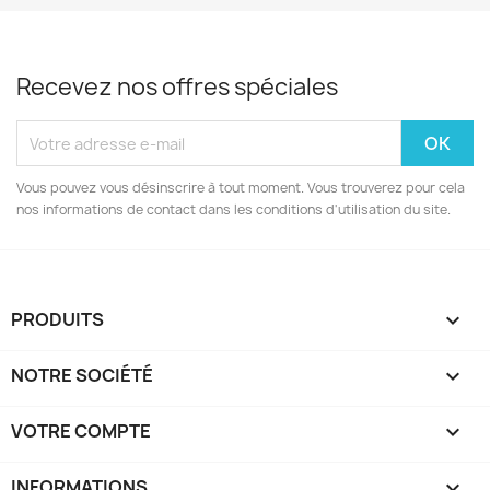
Recevez nos offres spéciales
Vous pouvez vous désinscrire à tout moment. Vous trouverez pour cela
nos informations de contact dans les conditions d'utilisation du site.
PRODUITS

NOTRE SOCIÉTÉ

VOTRE COMPTE

INFORMATIONS
keyboard_arrow_down